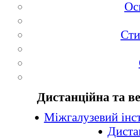
Ос
Сти
Дистанційна та в
Міжгалузевий інст
Диста