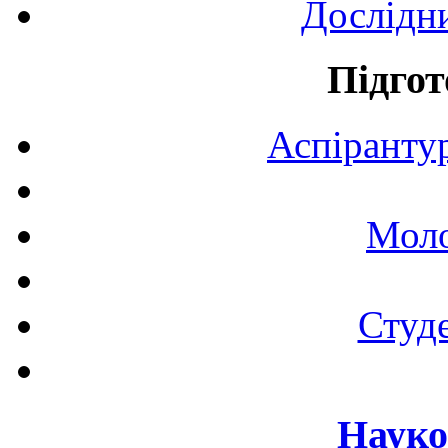
Дослідн
Підгот
Аспірантур
Моло
Студе
Науко