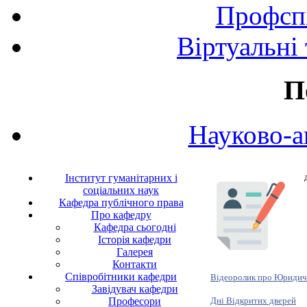
Профспі
Віртуальні
П
Науково-а
Інститут гуманітарних і
соціальних наук
Кафедра публічного права
Про кафедру
Кафедра сьогодні
Історія кафедри
Галерея
Контакти
Співробітники кафедри
Відеоролик про Юридич
Завідувач кафедри
Дні Відкритих дверей
Професори