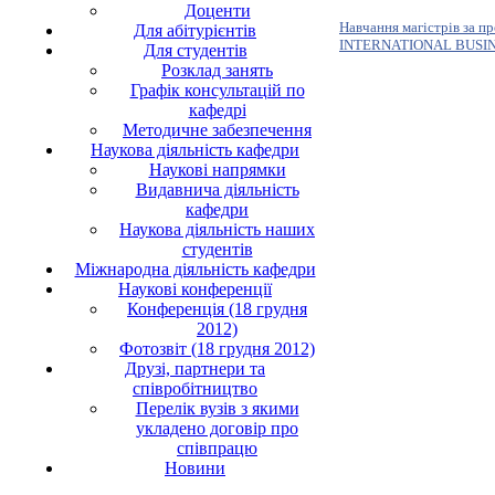
Доценти
Навчання магістрів за п
Для абітурієнтів
INTERNATIONAL BUSI
Для студентів
Розклад занять
Графік консультацій по
кафедрі
Методичне забезпечення
Наукова діяльність кафедри
Наукові напрямки
Видавнича діяльність
кафедри
Наукова діяльність наших
студентів
Міжнародна діяльність кафедри
Наукові конференції
Конференція (18 грудня
2012)
Фотозвіт (18 грудня 2012)
Друзі, партнери та
співробітництво
Перелік вузів з якими
укладено договір про
співпрацю
Новини