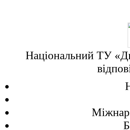
Національний ТУ «Дн
відпов
Міжнаро
Б