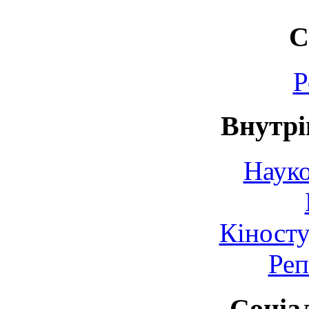
С
Р
Внутрі
Науко
Кіносту
Реп
Соціа