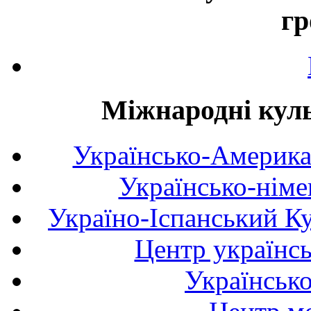
гр
Міжнародні куль
Українсько-Америка
Українсько-німе
Україно-Іспанський К
Центр українсь
Українськ