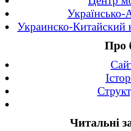
Центр мо
Українсько-
Украинско-Китайский к
Про 
Сай
Істор
Структ
Читальні з