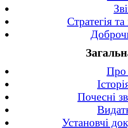
Зв
Стратегія та
Доброчи
Загальн
Про 
Історі
Почесні з
Видат
Установчі до