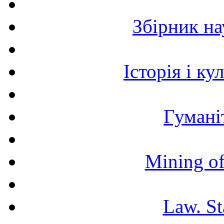
Збірник н
Історія і к
Гумані
Mining of
Law. St