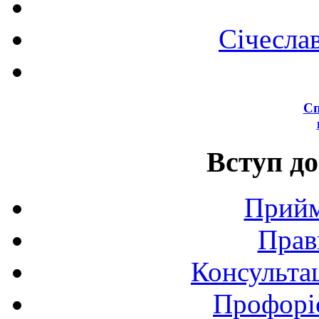
Січесла
Сп
Вступ до
Прийм
Прав
Консультац
Профоріє