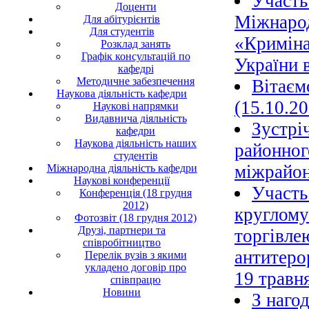
Участь
Доценти
Міжнарод
Для абітурієнтів
Для студентів
«Криміна
Розклад занять
Графік консультацій по
України в
кафедрі
Методичне забезпечення
Вітаєм
Наукова діяльність кафедри
(15.10.20
Наукові напрямки
Видавнича діяльність
Зустрі
кафедри
Наукова діяльність наших
районног
студентів
міжрайон
Міжнародна діяльність кафедри
Наукові конференції
Участь
Конференція (18 грудня
2012)
круглому
Фотозвіт (18 грудня 2012)
Друзі, партнери та
торгівле
співробітництво
антитеро
Перелік вузів з якими
укладено договір про
19 травн
співпрацю
Новини
З наго