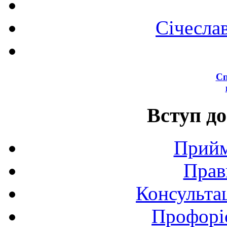
Січесла
Сп
Вступ до
Прийм
Прав
Консультац
Профоріє