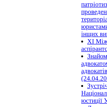
патріотиз
проведен
територі
юристами
інщих ви
ХІ Між
аспірант
Знайом
адвокато
адвокаті
(24.04.20
Зустрі
Націонал
юстиції 