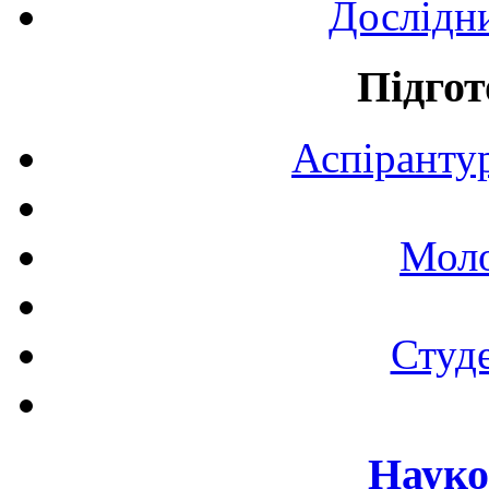
Дослідн
Підгот
Аспірантур
Моло
Студе
Науко