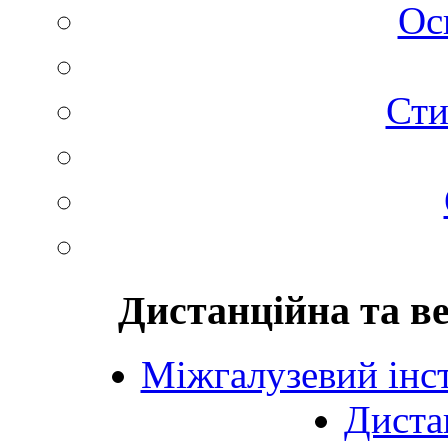
Ос
Сти
Дистанційна та в
Міжгалузевий інст
Диста