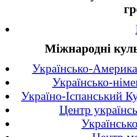
гр
Міжнародні куль
Українсько-Америка
Українсько-німе
Україно-Іспанський К
Центр українсь
Українськ