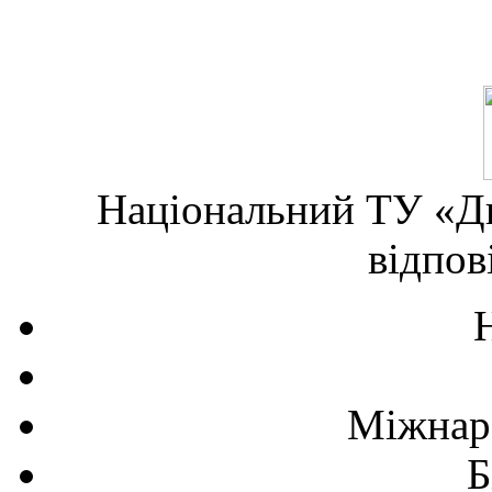
Національний ТУ «Дн
відпов
Міжнаро
Б