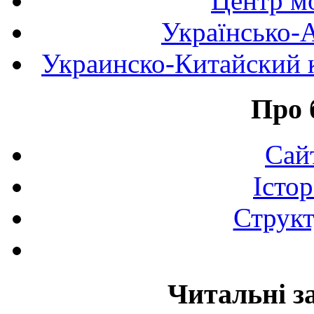
Центр мо
Українсько-
Украинско-Китайский к
Про 
Сай
Істор
Структ
Читальні з