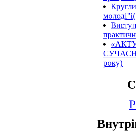
Кругли
молоді"і
Виступ
практичн
«АКТ
СУЧАСН
року)
С
Р
Внутрі