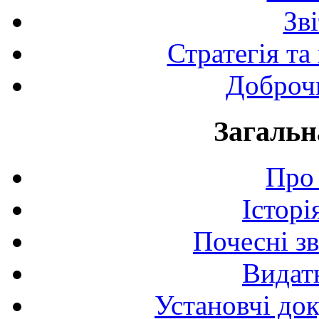
Зв
Стратегія та
Доброчи
Загальн
Про 
Історі
Почесні з
Видат
Установчі до