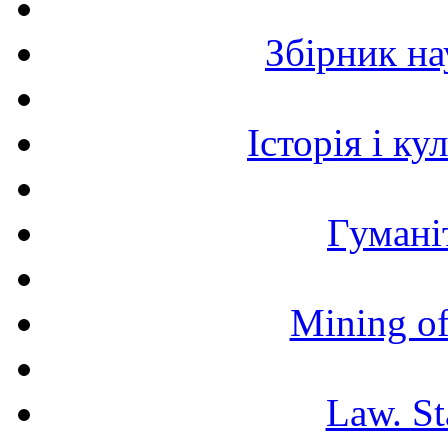
Збірник н
Історія і к
Гумані
Mining of
Law. St