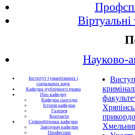
Профспі
Віртуальні
П
Науково-а
Виступ
Інститут гуманітарних і
соціальних наук
кримінал
Кафедра публічного права
Про кафедру
факульте
Кафедра сьогодні
Історія кафедри
Хряпінсь
Галерея
прикордо
Контакти
Співробітники кафедри
Хмельниц
Завідувач кафедри
Професори