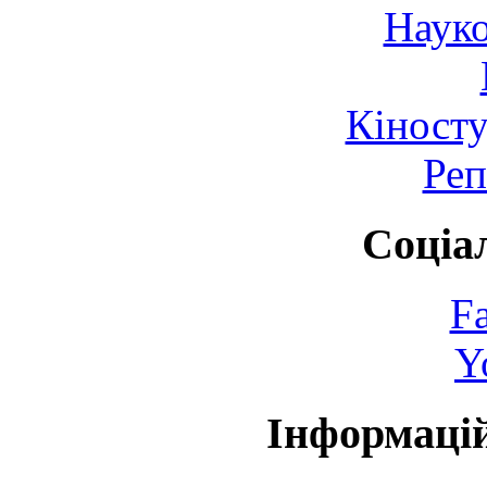
Науко
Кіносту
Реп
Соціа
F
Y
Інформаці