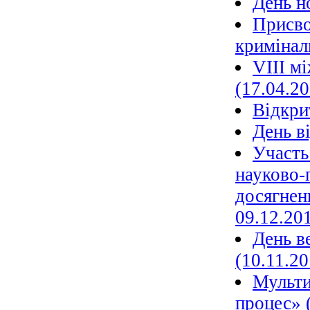
День н
Присво
криміналь
VIII м
(17.04.20
Вiдкри
День в
Участь
науково-
досягнен
09.12.20
День в
(10.11.20
Мульти
процес» 